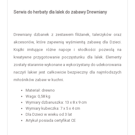
Serwis do herbaty dla lalek do zabawy Drewniany
Drewniany dzbanek z zestawem filiżanek, talerzyków oraz
akcesoriów, które zapewnią wyśmienitą zabawę dla Dzieci.
Krążki imitujące różne napoje i słodkości pozwolą na
kreatywne przygotowanie poczęstunku dla lalek. Elementy
zostały starannie wykonane a wykorzystany do udekorowania
naczyń lakier jest całkowicie bezpieczny dla najmłodszych
miłośników
zabaw w kuchni
.
Materiał: drewno
Waga: 0,58 kg
Wymiary dzbanuszka: 13 x 8 x 9 cm
Wymiary kubeczka: 7 x 5 x 4 cm
Dla Dzieci w wieku od 3 lat
Artykuł posiada certyfikat CE