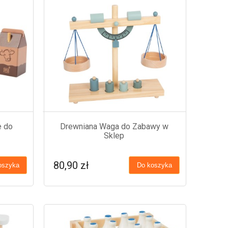
e do
Drewniana Waga do Zabawy w
Sklep
80,90 zł
oszyka
Do koszyka