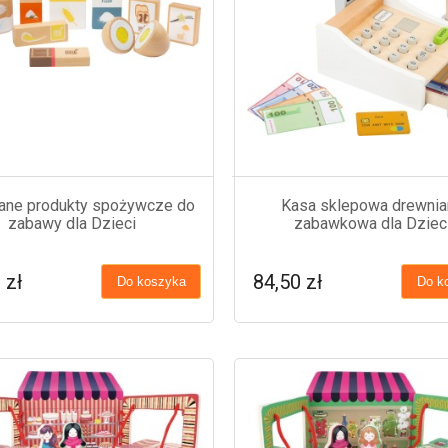
ane produkty spożywcze do
Kasa sklepowa drewnia
zabawy dla Dzieci
zabawkowa dla Dziec
 zł
84,50 zł
Do koszyka
Do k