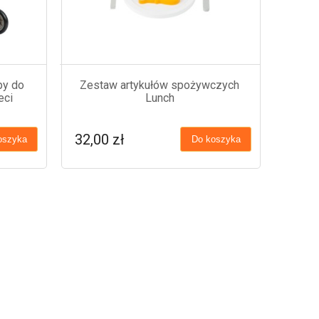
py do
Zestaw artykułów spożywczych
eci
Lunch
32,00 zł
oszyka
Do koszyka