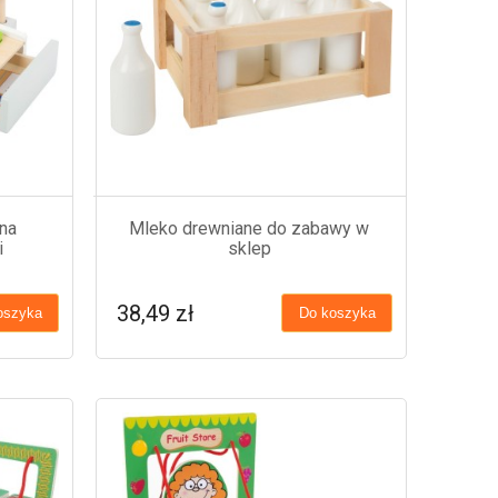
na
Mleko drewniane do zabawy w
i
sklep
38,49 zł
oszyka
Do koszyka