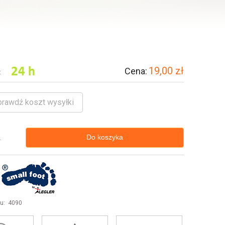
19,00 zł
Cena:
:
prawdź koszt wysyłki
Do koszyka
.
u:
4090