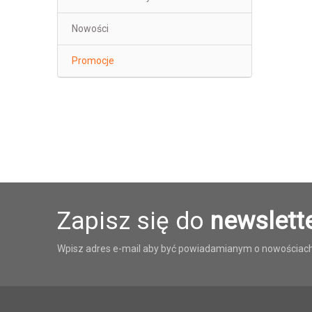
Nowości
Promocje
Zapisz się do
newslett
Wpisz adres e-mail aby być powiadamianym o nowościach 