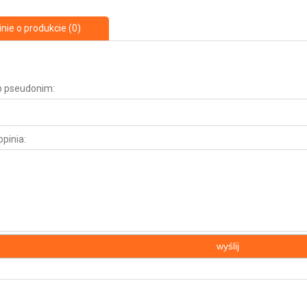
nie o produkcie (0)
ub pseudonim:
pinia:
wyślij