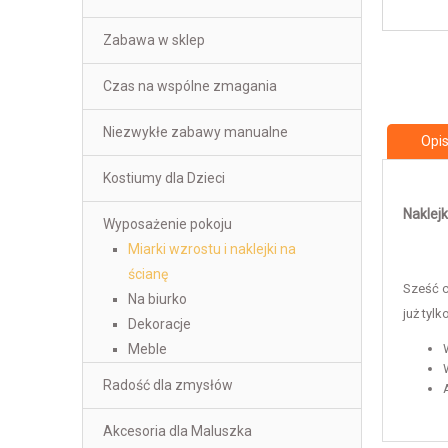
Zabawa w sklep
Czas na wspólne zmagania
Niezwykłe zabawy manualne
Opi
Kostiumy dla Dzieci
Naklejk
Wyposażenie pokoju
Miarki wzrostu i naklejki na
ścianę
Sześć c
Na biurko
już tyl
Dekoracje
Meble
Radość dla zmysłów
Akcesoria dla Maluszka