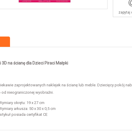
zapytaj 
s
i 3D na ścianę dla Dzieci Piraci Małpki
iekawie zaprojektowanych naklejek na ścianę lub meble. Dziecięcy pokój na
ko od nieograniczonej wyobraźni.
Wymiary okrętu: 19 x 27 cm
Wymiary arkusza: 50 x 30 x 0,5 cm
Artykuł posiada certyfikat CE