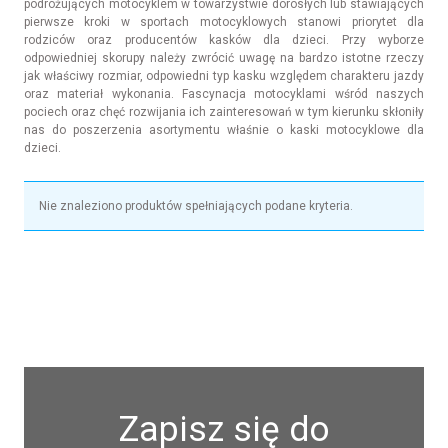
podróżujących motocyklem w towarzystwie dorosłych lub stawiających
pierwsze kroki w sportach motocyklowych stanowi priorytet dla
rodziców oraz producentów kasków dla dzieci. Przy wyborze
odpowiedniej skorupy należy zwrócić uwagę na bardzo istotne rzeczy
jak właściwy rozmiar, odpowiedni typ kasku względem charakteru jazdy
oraz materiał wykonania. Fascynacja motocyklami wśród naszych
pociech oraz chęć rozwijania ich zainteresowań w tym kierunku skłoniły
nas do poszerzenia asortymentu właśnie o kaski motocyklowe dla
dzieci.
Nie znaleziono produktów spełniających podane kryteria.
Zapisz się do